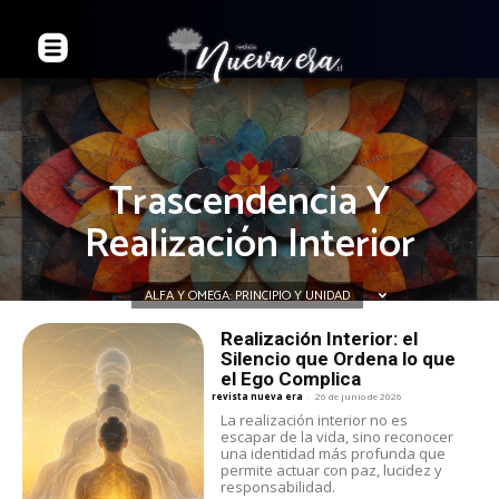
Trascendencia Y
Realización Interior
ALFA Y OMEGA: PRINCIPIO Y UNIDAD
Realización Interior: el
Silencio que Ordena lo que
el Ego Complica
revista nueva era
-
26 de junio de 2026
La realización interior no es
escapar de la vida, sino reconocer
una identidad más profunda que
permite actuar con paz, lucidez y
responsabilidad.