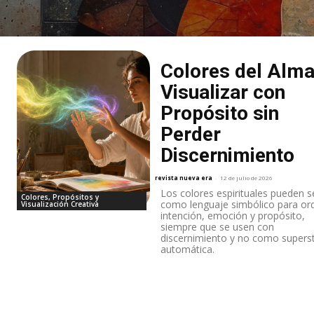
Colores del Alma
Visualizar con
Propósito sin
Perder
Discernimiento
revista nueva era
-
12 de julio de 2026
Los colores espirituales pueden se
Colores, Propósitos y
como lenguaje simbólico para or
Visualización Creativa
intención, emoción y propósito,
siempre que se usen con
discernimiento y no como superst
automática.