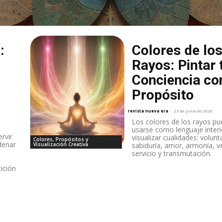
:
Colores de lo
Rayos: Pintar 
Conciencia co
Propósito
revista nueva era
-
23 de junio de 2026
Los colores de los rayos p
usarse como lenguaje interi
rvir
visualizar cualidades: volunt
Colores, Propósitos y
denar
Visualización Creativa
sabiduría, amor, armonía, v
servicio y transmutación.
ición