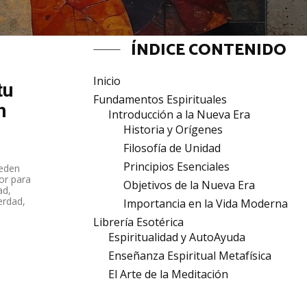
ÍNDICE CONTENIDO
s
Inicio
tu
Fundamentos Espirituales
n
Introducción a la Nueva Era
Historia y Orígenes
Filosofía de Unidad
Principios Esenciales
ueden
or para
Objetivos de la Nueva Era
ad,
erdad,
Importancia en la Vida Moderna
Librería Esotérica
Espiritualidad y AutoAyuda
Enseñanza Espiritual Metafísica
El Arte de la Meditación