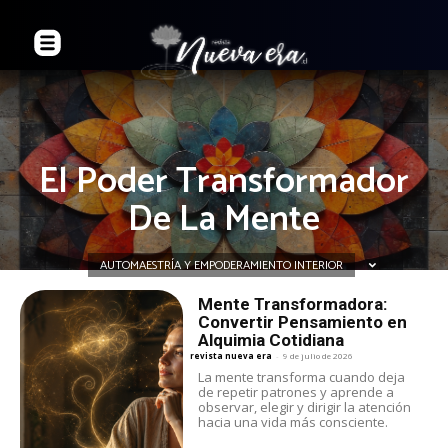
El Poder Transformador
De La Mente
AUTOMAESTRÍA Y EMPODERAMIENTO INTERIOR
Mente Transformadora:
Convertir Pensamiento en
Alquimia Cotidiana
revista nueva era
-
9 de julio de 2026
La mente transforma cuando deja
de repetir patrones y aprende a
observar, elegir y dirigir la atención
hacia una vida más consciente.