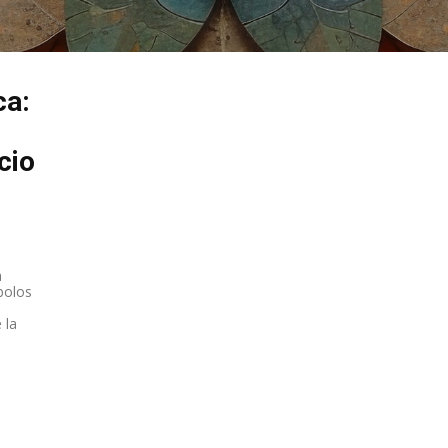
ca:
cio
a
bolos
 la