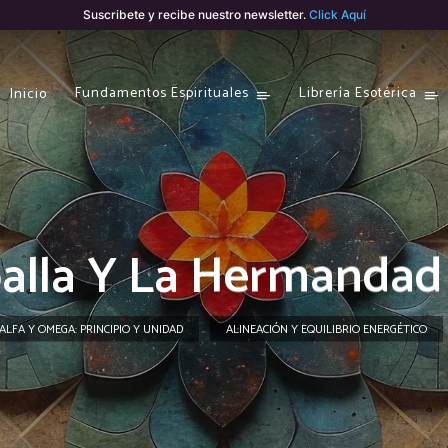
Suscribete y recibe nuestro newsletter.
Click Aquí
Fundamentos Espirituales
Librería Esotérica
Inicio
lla Y La Hermandad
ALFA Y OMEGA: PRINCIPIO Y UNIDAD
ALINEACIÓN Y EQUILIBRIO ENERGÉTICO