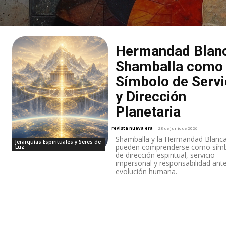
Hermandad Blan
Shamballa como
Símbolo de Servi
y Dirección
Planetaria
revista nueva era
-
28 de junio de 2026
Shamballa y la Hermandad Blanc
Jerarquías Espirituales y Seres de
pueden comprenderse como sím
Luz
de dirección espiritual, servicio
impersonal y responsabilidad ante
evolución humana.