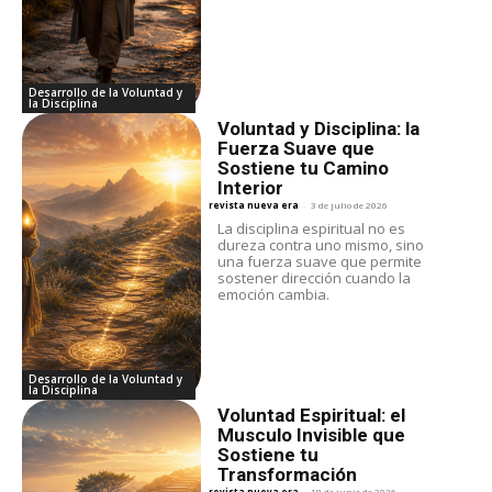
Desarrollo de la Voluntad y
la Disciplina
Voluntad y Disciplina: la
Fuerza Suave que
Sostiene tu Camino
Interior
revista nueva era
-
3 de julio de 2026
La disciplina espiritual no es
dureza contra uno mismo, sino
una fuerza suave que permite
sostener dirección cuando la
emoción cambia.
Desarrollo de la Voluntad y
la Disciplina
Voluntad Espiritual: el
Musculo Invisible que
Sostiene tu
Transformación
revista nueva era
-
18 de junio de 2026