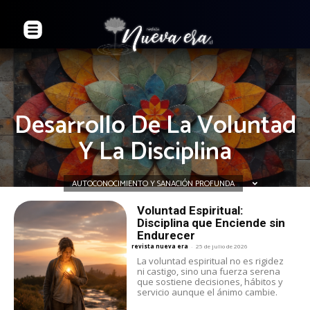
Desarrollo De La Voluntad
Y La Disciplina
AUTOCONOCIMIENTO Y SANACIÓN PROFUNDA
Voluntad Espiritual:
Disciplina que Enciende sin
Endurecer
revista nueva era
-
25 de julio de 2026
La voluntad espiritual no es rigidez
ni castigo, sino una fuerza serena
que sostiene decisiones, hábitos y
servicio aunque el ánimo cambie.