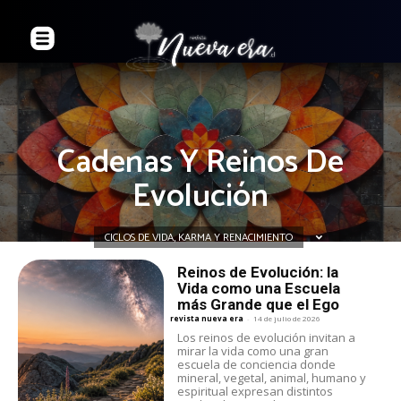
Cadenas Y Reinos De
Evolución
CICLOS DE VIDA, KARMA Y RENACIMIENTO
Reinos de Evolución: la
Vida como una Escuela
más Grande que el Ego
revista nueva era
-
14 de julio de 2026
Los reinos de evolución invitan a
mirar la vida como una gran
escuela de conciencia donde
mineral, vegetal, animal, humano y
espiritual expresan distintos