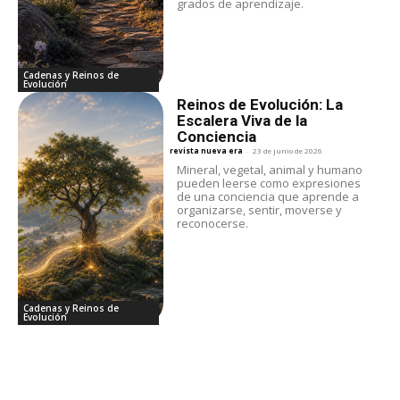
grados de aprendizaje.
Cadenas y Reinos de
Evolución
Reinos de Evolución: La
Escalera Viva de la
Conciencia
revista nueva era
-
23 de junio de 2026
Mineral, vegetal, animal y humano
pueden leerse como expresiones
de una conciencia que aprende a
organizarse, sentir, moverse y
reconocerse.
Cadenas y Reinos de
Evolución