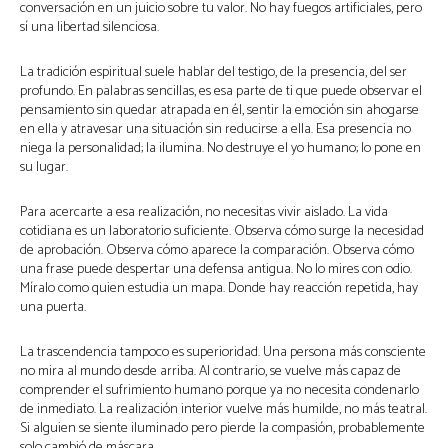
conversación en un juicio sobre tu valor. No hay fuegos artificiales, pero
sí una libertad silenciosa.
La tradición espiritual suele hablar del testigo, de la presencia, del ser
profundo. En palabras sencillas, es esa parte de ti que puede observar el
pensamiento sin quedar atrapada en él, sentir la emoción sin ahogarse
en ella y atravesar una situación sin reducirse a ella. Esa presencia no
niega la personalidad; la ilumina. No destruye el yo humano; lo pone en
su lugar.
Para acercarte a esa realización, no necesitas vivir aislado. La vida
cotidiana es un laboratorio suficiente. Observa cómo surge la necesidad
de aprobación. Observa cómo aparece la comparación. Observa cómo
una frase puede despertar una defensa antigua. No lo mires con odio.
Míralo como quien estudia un mapa. Donde hay reacción repetida, hay
una puerta.
La trascendencia tampoco es superioridad. Una persona más consciente
no mira al mundo desde arriba. Al contrario, se vuelve más capaz de
comprender el sufrimiento humano porque ya no necesita condenarlo
de inmediato. La realización interior vuelve más humilde, no más teatral.
Si alguien se siente iluminado pero pierde la compasión, probablemente
solo cambió de máscara.