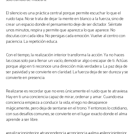
El silencio es una práctica central porque permite escuchar lo que el
ruido tapa. No se trata de dejar la mente en blanco a la fuerza, sino de
crear un espacio donde el pensamiento deje de ser dictador. Siéntate
unos minutos, respira y permite que aparezca lo que aparece. No
discutas con cada idea. No persigas cada emoción. Vuelve al centro con
paciencia. La repetición educa.
Con el tiempo, la realización interior transforma la acción. Ya no haces
las cosas solo para llenar un vacío, demostrar algo o escapar de ti. Actúas
porque algo en ti reconoce una dirección más verdadera. La paz deja de
ser pasividad y se convierte en claridad. La fuerza deja de ser dureza y se
convierte en presencia.
Realizarse es recordar que no eres únicamente el ruido que te atraviesa.
Hay en ti una conciencia capaz de mirar, ordenar y amar. Cuando esa
conciencia empieza a conducir la vida, el ego no desaparece
mágicamente, pero deja de sentarse en el trono. Y entonces lo cotidiano,
con sus desafíos comunes, se convierte en el lugar exacto donde el alma
aprende a ser libre.
#realizacioninterior #trascendencia #conciencia #alma #silenciointerior