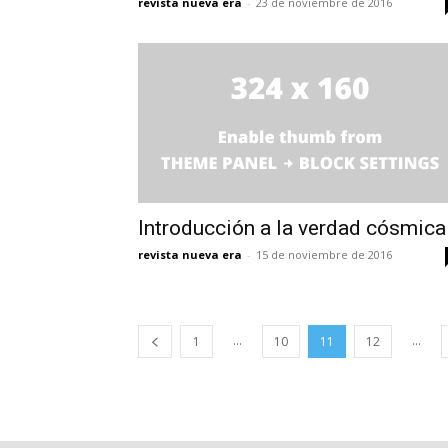
revista nueva era
-
23 de noviembre de 2016
Introducción a la verdad cósmica
revista nueva era
-
15 de noviembre de 2016
...
...
1
10
11
12