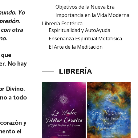
Objetivos de la Nueva Era
mundo. Yo
Importancia en la Vida Moderna
presión.
Librería Esotérica
 con otra
Espiritualidad y AutoAyuda
no.
Enseñanza Espiritual Metafísica
El Arte de la Meditación
o que
er. No hay
LIBRERÍA
r Divino.
ino a todo
 corazón y
mento el