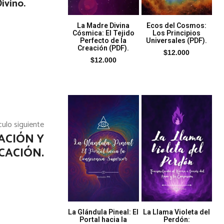
ivino.
La Madre Divina
Ecos del Cosmos:
Cósmica: El Tejido
Los Principios
Perfecto de la
Universales (PDF).
Creación (PDF).
$
12.000
$
12.000
culo siguiente
ACIÓN Y
CACIÓN.
La Glándula Pineal: El
La Llama Violeta del
Portal hacia la
Perdón: