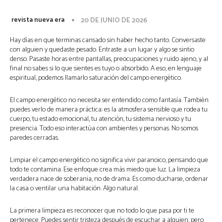
revista nueva era
20 DE JUNIO DE 2026
Hay días en que terminas cansado sin haber hecho tanto. Conversaste
con alguien y quedaste pesado. Entraste a un lugar y algo se sintio
denso. Pasaste horas entre pantallas, preocupaciones y ruido ajeno, y al
final no sabes si lo que sientes es tuyo o absorbido. A eso, en lenguaje
espiritual, podemos llamarlo saturación del campo energético.
El campo energético no necesita ser entendido como fantasía. También
puedes verlo de manera práctica: es la atmosfera sensible que rodea tu
cuerpo, tu estado emocional, tu atención, tu sistema nervioso y tu
presencia. Todo eso interactúa con ambientes y personas. No somos
paredes cerradas.
Limpiar el campo energético no significa vivir paranoico, pensando que
todo te contamina. Ese enfoque crea más miedo que luz. La limpieza
verdadera nace de soberania, no de drama. Es como ducharse, ordenar
la casa o ventilar una habitación. Algo natural.
La primera limpieza es reconocer que no todo lo que pasa por ti te
pertenece. Puedes sentir tristeza después de escuchar a alguien, pero