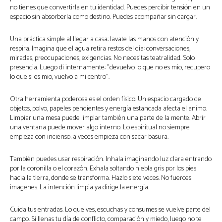
no tienes que convertirla en tu identidad. Puedes percibir tensión en un
espacio sin absorberla como destino. Puedes acompañar sin cargar.
Una práctica simple al llegar a casa: lavate las manos con atención y
respira. Imagina que el agua retira restos del día: conversaciones,
miradas, preocupaciones, exigencias. No necesitas teatralidad. Solo
presencia. Luego di internamente: "devuelvo lo que no es mio, recupero
lo que si es mio, vuelvo a mi centro".
Otra herramienta poderosa es el orden físico. Un espacio cargado de
objetos, polvo, papeles pendientes y energía estancada afecta el animo.
Limpiar una mesa puede limpiar también una parte de la mente. Abrir
una ventana puede mover algo interno. Lo espiritual no siempre
empieza con incienso; a veces empieza con sacar basura.
También puedes usar respiración. Inhala imaginando luz clara entrando
por la coronilla o el corazón. Exhala soltando niebla gris por los pies
hacia la tierra, donde se transforma. Hazlo siete veces. No fuerces
imagenes. La intención limpia ya dirige la energía.
Cuida tus entradas. Lo que ves, escuchas y consumes se vuelve parte del
campo. Si llenas tu día de conflicto, comparación y miedo, luego no te