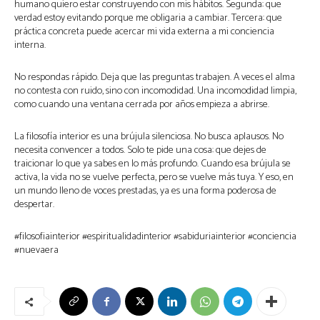
humano quiero estar construyendo con mis hábitos. Segunda: que
verdad estoy evitando porque me obligaria a cambiar. Tercera: que
práctica concreta puede acercar mi vida externa a mi conciencia
interna.
No respondas rápido. Deja que las preguntas trabajen. A veces el alma
no contesta con ruido, sino con incomodidad. Una incomodidad limpia,
como cuando una ventana cerrada por años empieza a abrirse.
La filosofía interior es una brújula silenciosa. No busca aplausos. No
necesita convencer a todos. Solo te pide una cosa: que dejes de
traicionar lo que ya sabes en lo más profundo. Cuando esa brújula se
activa, la vida no se vuelve perfecta, pero se vuelve más tuya. Y eso, en
un mundo lleno de voces prestadas, ya es una forma poderosa de
despertar.
#filosofiainterior #espiritualidadinterior #sabiduriainterior #conciencia
#nuevaera