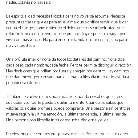
nadie, todavía no hay raiz.
La espiritualidad necesita filosofía para no volverse espuma. Necesita
preguntas claras: que es para mi el alma, que significa servir, que lugar
ocupa el cuerpo, como entiendo el dolor, como uso mi voluntad, que
relación tengo con lo invisible, que precio estoy dispuesto a pagar por
vivir con más verdad. No para encerrar la vida en conceptos, sino para
no vivir prestado.
Una brújula interior no te da todos los detalles del camino. No te dice
cada paso, cada nombre, cada fecha. Pero te permite distinguir dirección.
Hay decisiones que brillan por fuera y apagan por dentro. Hay caminos
que dan miedo, pero ensanchan el alma. La filosofía interior te ayuda a
percibir esa diferencia.
También te vuelve menos manipulable. Cuando no sabes que crees,
cualquier voz fuerte puede alquilar tu mente. Cuando no sabes que
valoras, cualquier promesa puede comprarte. Una persona sin centro se
mueve según la última emoción, la última tendencia, la última herida.
Una persona con filosofía interior escucha, discierne y elige.
Puedes empezar con tres preguntas sencillas. Primera: que clase de ser