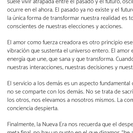
suele vivir atrapada entre el pasado y el futuro, os
ocurre en el ahora. El pasado ya no existe y el fu
la única forma de transformar nuestra realidad es
conscientes de nuestras elecciones y acciones.
El amor como fuerza creadora es otro principio esen
vibración que sustenta el universo entero. El amor e
energía que une, que sana y que transforma. Cuand
nuestras interacciones, nuestras decisiones y nue
El servicio a los demás es un aspecto fundamental d
no se comparte con los demás. No se trata de sacrif
los otros, nos elevamos a nosotros mismos. La com
conciencia despierta.
Finalmente, la Nueva Era nos recuerda que el despe
meta final, no hay un punto en el que digamos “he a