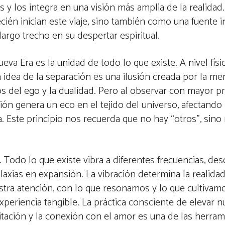
 y los integra en una visión más amplia de la realidad
cién inician este viaje, sino también como una fuente 
argo trecho en su despertar espiritual.
eva Era es la unidad de todo lo que existe. A nivel físi
a idea de la separación es una ilusión creada por la me
tros del ego y la dualidad. Pero al observar con mayor p
n genera un eco en el tejido del universo, afectando
ia. Este principio nos recuerda que no hay “otros”, sino
. Todo lo que existe vibra a diferentes frecuencias, des
axias en expansión. La vibración determina la realida
tra atención, con lo que resonamos y lo que cultivam
periencia tangible. La práctica consciente de elevar n
ditación y la conexión con el amor es una de las herra