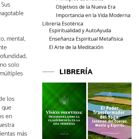
. Sus
Objetivos de la Nueva Era
inagotable
Importancia en la Vida Moderna
Librería Esotérica
Espiritualidad y AutoAyuda
co, mental,
Enseñanza Espiritual Metafísica
nte
El Arte de la Meditación
rofundidad,
 no solo
LIBRERÍA
 múltiples
de los
d que
os en
uestra
mientas más