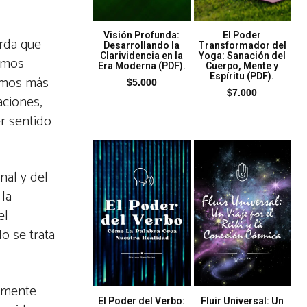
Visión Profunda:
El Poder
erda que
Desarrollando la
Transformador del
Clarividencia en la
Yoga: Sanación del
nemos
Era Moderna (PDF).
Cuerpo, Mente y
Espíritu (PDF).
remos más
$
5.000
$
7.000
aciones,
er sentido
nal y del
 la
el
o se trata
a mente
El Poder del Verbo:
Fluir Universal: Un