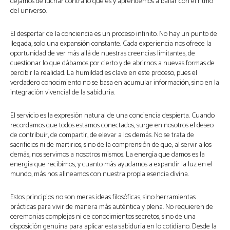
dejamos de luchar contra lo que es y aprendemos a bailar con el ritmo
del universo.
El despertar de la conciencia es un proceso infinito. No hay un punto de
llegada, solo una expansión constante. Cada experiencia nos ofrece la
oportunidad de ver más allá de nuestras creencias limitantes, de
cuestionar lo que dábamos por cierto y de abrirnos a nuevas formas de
percibir la realidad. La humildad es clave en este proceso, pues el
verdadero conocimiento no se basa en acumular información, sino en la
integración vivencial de la sabiduría.
El servicio es la expresión natural de una conciencia despierta. Cuando
recordamos que todos estamos conectados, surge en nosotros el deseo
de contribuir, de compartir, de elevar a los demás. No se trata de
sacrificios ni de martirios, sino de la comprensión de que, al servir a los
demás, nos servimos a nosotros mismos. La energía que damos es la
energía que recibimos, y cuanto más ayudamos a expandir la luz en el
mundo, más nos alineamos con nuestra propia esencia divina.
Estos principios no son meras ideas filosóficas, sino herramientas
prácticas para vivir de manera más auténtica y plena. No requieren de
ceremonias complejas ni de conocimientos secretos, sino de una
disposición genuina para aplicar esta sabiduría en lo cotidiano. Desde la