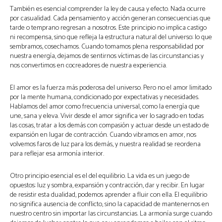
También es esencial comprender la ley de causa y efecto. Nada ocurre
por casualidad. Cada pensamiento y acción generan consecuencias que
tarde o temprano regresan a nosotros. Este principio no implica castigo
ni recompensa, sino que refleja la estructura natural del universo: lo que
sembramos, cosechamos. Cuando tomamos plena responsabilidad por
nuestra energía, dejamos de sentirnos víctimas de las circunstancias y
nos convertimos en cocreadores de nuestra experiencia.
El amor es la fuerza más poderosa del universo. Pero no el amor limitado
por la mente humana, condicionado por expectativas y necesidades.
Hablamos del amor como frecuencia universal, como la energía que
une, sana y eleva. Vivir desde el amor significa ver lo sagrado en todas
las cosas, tratar a los demás con compasión y actuar desde un estado de
expansión en lugar de contracción. Cuando vibramos en amor, nos
volvemos faros de luz para los demás, y nuestra realidad se reordena
para reflejar esa armonía interior.
Otro principio esencial es el del equilibrio. La vida es un juego de
opuestos: luz y sombra, expansión y contracción, dar y recibir. En lugar
de resistir esta dualidad, podemos aprender a fluir con ella. El equilibrio
no significa ausencia de conflicto, sino la capacidad de mantenernos en
nuestro centro sin importar las circunstancias. La armonía surge cuando