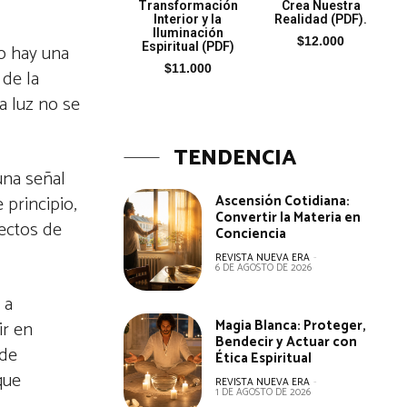
Transformación
Crea Nuestra
Interior y la
Realidad (PDF).
Iluminación
$
12.000
Espiritual (PDF)
No hay una
$
11.000
 de la
a luz no se
TENDENCIA
una señal
Ascensión Cotidiana:
principio,
Convertir la Materia en
ectos de
Conciencia
REVISTA NUEVA ERA
-
6 DE AGOSTO DE 2026
 a
Magia Blanca: Proteger,
ir en
Bendecir y Actuar con
 de
Ética Espiritual
que
REVISTA NUEVA ERA
-
1 DE AGOSTO DE 2026