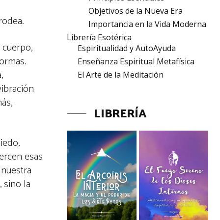
Objetivos de la Nueva Era
rodea.
Importancia en la Vida Moderna
Librería Esotérica
 cuerpo,
Espiritualidad y AutoAyuda
formas.
Enseñanza Espiritual Metafísica
,
El Arte de la Meditación
vibración
más,
LIBRERÍA
iedo,
uercen esas
 nuestra
 sino la