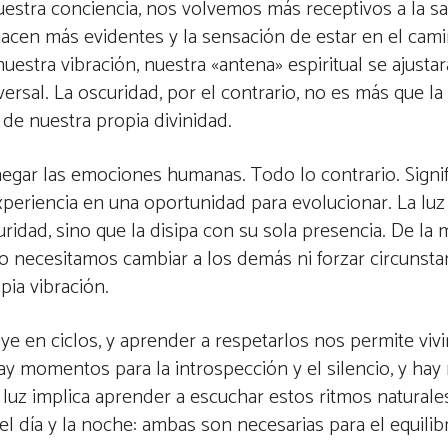
estra conciencia, nos volvemos más receptivos a la sa
e hacen más evidentes y la sensación de estar en el cam
uestra vibración, nuestra «antena» espiritual se ajustar
versal. La oscuridad, por el contrario, no es más que la
 de nuestra propia divinidad.
i negar las emociones humanas. Todo lo contrario. Signif
periencia en una oportunidad para evolucionar. La luz
ridad, sino que la disipa con su sola presencia. De la
 necesitamos cambiar a los demás ni forzar circunsta
ia vibración.
uye en ciclos, y aprender a respetarlos nos permite vivi
y momentos para la introspección y el silencio, y h
 luz implica aprender a escuchar estos ritmos naturales 
el día y la noche: ambas son necesarias para el equilibr