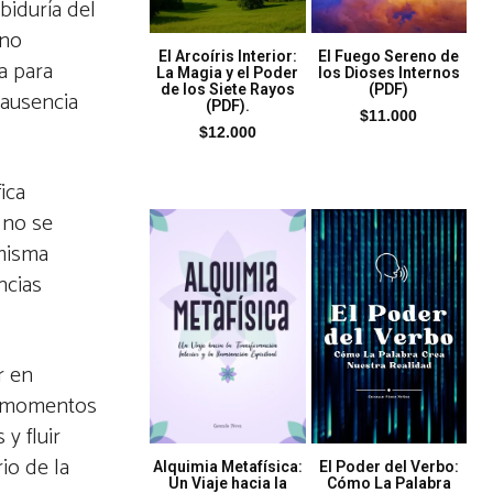
biduría del
ino
El Arcoíris Interior:
El Fuego Sereno de
a para
La Magia y el Poder
los Dioses Internos
de los Siete Rayos
(PDF)
 ausencia
(PDF).
$
11.000
$
12.000
ica
 no se
 misma
ncias
r en
ay momentos
y fluir
io de la
Alquimia Metafísica:
El Poder del Verbo:
Un Viaje hacia la
Cómo La Palabra