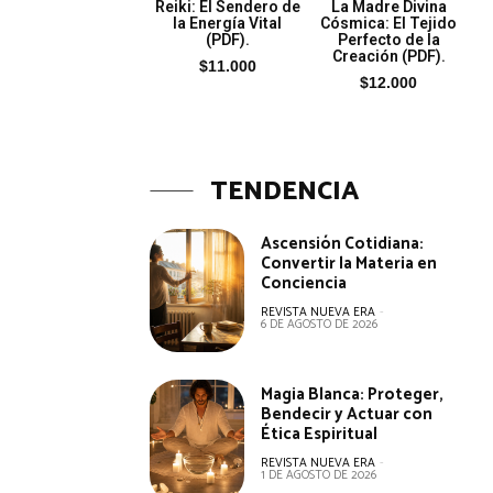
Reiki: El Sendero de
La Madre Divina
la Energía Vital
Cósmica: El Tejido
(PDF).
Perfecto de la
Creación (PDF).
$
11.000
$
12.000
TENDENCIA
Ascensión Cotidiana:
Convertir la Materia en
Conciencia
REVISTA NUEVA ERA
-
6 DE AGOSTO DE 2026
Magia Blanca: Proteger,
Bendecir y Actuar con
Ética Espiritual
REVISTA NUEVA ERA
-
1 DE AGOSTO DE 2026