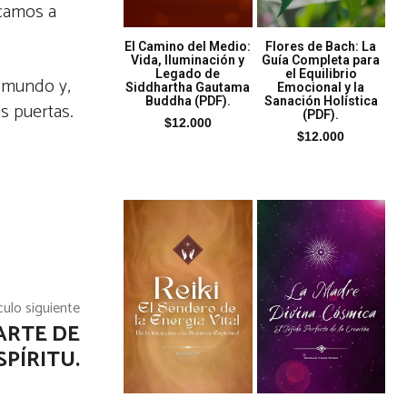
scamos a
El Camino del Medio:
Flores de Bach: La
Vida, Iluminación y
Guía Completa para
Legado de
el Equilibrio
l mundo y,
Siddhartha Gautama
Emocional y la
Buddha (PDF).
Sanación Holística
s puertas.
(PDF).
$
12.000
$
12.000
culo siguiente
ARTE DE
PÍRITU.