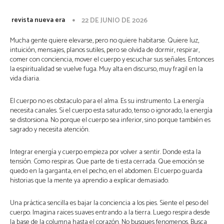
revista nueva era
22 DE JUNIO DE 2026
Mucha gente quiere elevarse, pero no quiere habitarse. Quiere luz,
intuición, mensajes, planos sutiles, pero se olvida de dormir, respirar,
comer con conciencia, mover el cuerpo y escuchar sus señales. Entonces
la espiritualidad se vuelve fuga. Muy alta en discurso, muy fragil en la
vida diaria.
El cuerpo no es obstaculo para el alma. Es su instrumento. La energía
necesita canales. Si el cuerpo esta saturado, tenso o ignorado, la energía
se distorsiona. No porque el cuerpo sea inferior, sino porque también es
sagrado y necesita atención.
Integrar energía y cuerpo empieza por volver a sentir. Donde esta la
tensión. Como respiras. Que parte de ti esta cerrada. Que emoción se
quedo en la garganta, en el pecho, en el abdomen. El cuerpo guarda
historias que la mente ya aprendio a explicar demasiado.
Una práctica sencilla es bajar la conciencia a los pies. Siente el peso del
cuerpo. Imagina raices suaves entrando a la tierra. Luego respira desde
la base de la columna hasta el corazón. No busques fenomenos. Busca