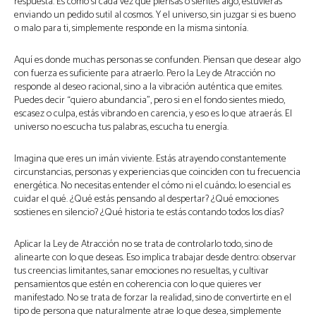
respuesta. Es como si cada vez que piensas o sientes algo, estuvieras
enviando un pedido sutil al cosmos. Y el universo, sin juzgar si es bueno
o malo para ti, simplemente responde en la misma sintonía.
Aquí es donde muchas personas se confunden. Piensan que desear algo
con fuerza es suficiente para atraerlo. Pero la Ley de Atracción no
responde al deseo racional, sino a la vibración auténtica que emites.
Puedes decir “quiero abundancia”, pero si en el fondo sientes miedo,
escasez o culpa, estás vibrando en carencia, y eso es lo que atraerás. El
universo no escucha tus palabras, escucha tu energía.
Imagina que eres un imán viviente. Estás atrayendo constantemente
circunstancias, personas y experiencias que coinciden con tu frecuencia
energética. No necesitas entender el cómo ni el cuándo; lo esencial es
cuidar el qué. ¿Qué estás pensando al despertar? ¿Qué emociones
sostienes en silencio? ¿Qué historia te estás contando todos los días?
Aplicar la Ley de Atracción no se trata de controlarlo todo, sino de
alinearte con lo que deseas. Eso implica trabajar desde dentro: observar
tus creencias limitantes, sanar emociones no resueltas, y cultivar
pensamientos que estén en coherencia con lo que quieres ver
manifestado. No se trata de forzar la realidad, sino de convertirte en el
tipo de persona que naturalmente atrae lo que desea, simplemente