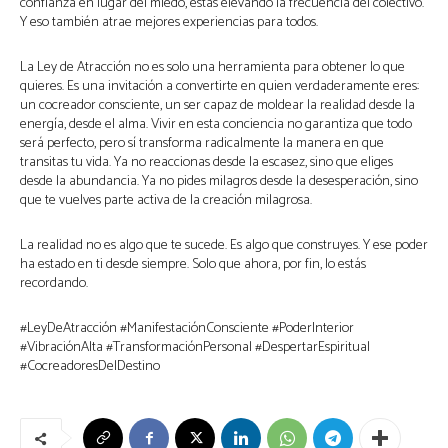
confianza en lugar del miedo, estás elevando la frecuencia del colectivo.
Y eso también atrae mejores experiencias para todos.
La Ley de Atracción no es solo una herramienta para obtener lo que
quieres. Es una invitación a convertirte en quien verdaderamente eres:
un cocreador consciente, un ser capaz de moldear la realidad desde la
energía, desde el alma. Vivir en esta conciencia no garantiza que todo
será perfecto, pero sí transforma radicalmente la manera en que
transitas tu vida. Ya no reaccionas desde la escasez, sino que eliges
desde la abundancia. Ya no pides milagros desde la desesperación, sino
que te vuelves parte activa de la creación milagrosa.
La realidad no es algo que te sucede. Es algo que construyes. Y ese poder
ha estado en ti desde siempre. Solo que ahora, por fin, lo estás
recordando.
#LeyDeAtracción #ManifestaciónConsciente #PoderInterior
#VibraciónAlta #TransformaciónPersonal #DespertarEspiritual
#CocreadoresDelDestino