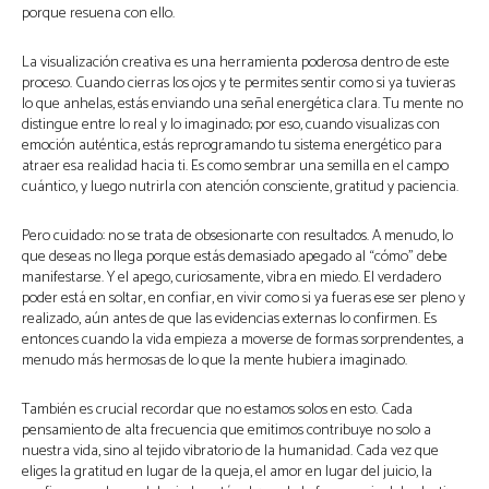
porque resuena con ello.
La visualización creativa es una herramienta poderosa dentro de este
proceso. Cuando cierras los ojos y te permites sentir como si ya tuvieras
lo que anhelas, estás enviando una señal energética clara. Tu mente no
distingue entre lo real y lo imaginado; por eso, cuando visualizas con
emoción auténtica, estás reprogramando tu sistema energético para
atraer esa realidad hacia ti. Es como sembrar una semilla en el campo
cuántico, y luego nutrirla con atención consciente, gratitud y paciencia.
Pero cuidado: no se trata de obsesionarte con resultados. A menudo, lo
que deseas no llega porque estás demasiado apegado al “cómo” debe
manifestarse. Y el apego, curiosamente, vibra en miedo. El verdadero
poder está en soltar, en confiar, en vivir como si ya fueras ese ser pleno y
realizado, aún antes de que las evidencias externas lo confirmen. Es
entonces cuando la vida empieza a moverse de formas sorprendentes, a
menudo más hermosas de lo que la mente hubiera imaginado.
También es crucial recordar que no estamos solos en esto. Cada
pensamiento de alta frecuencia que emitimos contribuye no solo a
nuestra vida, sino al tejido vibratorio de la humanidad. Cada vez que
eliges la gratitud en lugar de la queja, el amor en lugar del juicio, la