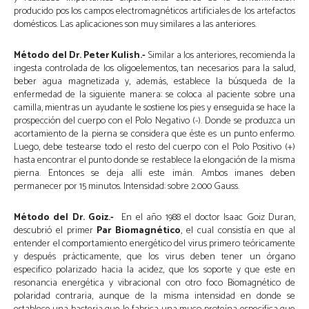
producido pos los campos electromagnéticos artificiales de los artefactos
domésticos. Las aplicaciones son muy similares a las anteriores.
Método del Dr. Peter Kulish.-
Similar a los anteriores, recomienda la
ingesta controlada de los oligoelementos, tan necesarios para la salud,
beber agua magnetizada y, además, establece la búsqueda de la
enfermedad de la siguiente manera: se coloca al paciente sobre una
camilla, mientras un ayudante le sostiene los pies y enseguida se hace la
prospección del cuerpo con el Polo Negativo (-). Donde se produzca un
acortamiento de la pierna se considera que éste es un punto enfermo.
Luego, debe testearse todo el resto del cuerpo con el Polo Positivo (+)
hasta encontrar el punto donde se restablece la elongación de la misma
pierna. Entonces se deja allí este imán. Ambos imanes deben
permanecer por 15 minutos. Intensidad: sobre 2.000 Gauss.
Método del Dr. Goiz.-
En el año 1988 el doctor Isaac Goiz Duran,
descubrió el primer
Par Biomagnético
, el cual consistía en que al
entender el comportamiento energético del virus primero teóricamente
y después prácticamente, que los virus deben tener un órgano
especifico polarizado hacia la acidez, que los soporte y que este en
resonancia energética y vibracional con otro foco Biomagnético de
polaridad contraria, aunque de la misma intensidad en donde se