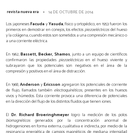
revista nueva era
14 DE OCTUBRE DE 2014
Los japoneses
Facuda
y
Yasuda
, físico y ortopédico, en 1953 fueron los
primeros en demostrar en conejos, los efectos
piezoeléctricos
del hueso
y la colágena, cuando estos son sometidos a una compresión mecánico o
a una corriente eléctrica.
En 1962,
Bassett, Becker, Shamos
, junto a un equipo de científicos
confirmaron las propiedades
piezoeléctricas
en el hueso viviente y
subrayaron que los potenciales son negativos en el área de la
compresión y positivos en el área de distracción.
En 1968,
Anderson
y
Ericsson
agregaron los potenciales de corriente
de flujo, llamados también
electroquinéticos
, presentes en los huesos
vivos y húmedos. Esta corriente provoca una diferencia de potenciales
en la dirección del flujo de los distintos fluidos que tienen iones.
El
Dr. Richard Broeringhmeyer
logro la medición de los polos
biomagnéticos
generados por la concentración anormal de
hidrogeniones en forma externa, cualitativa e indirecta, por medio de la
resonancia energética de campos magnéticos de mediana intensidad