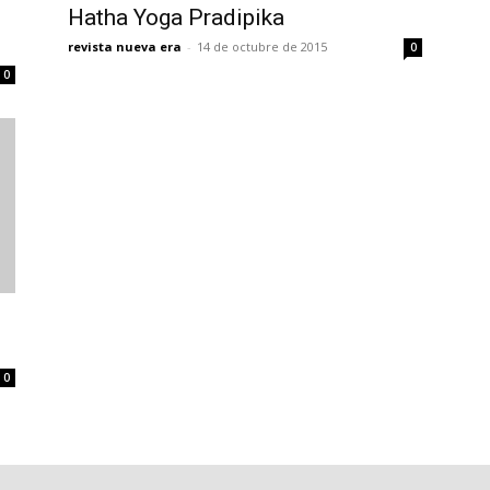
Hatha Yoga Pradipika
revista nueva era
-
14 de octubre de 2015
0
0
0